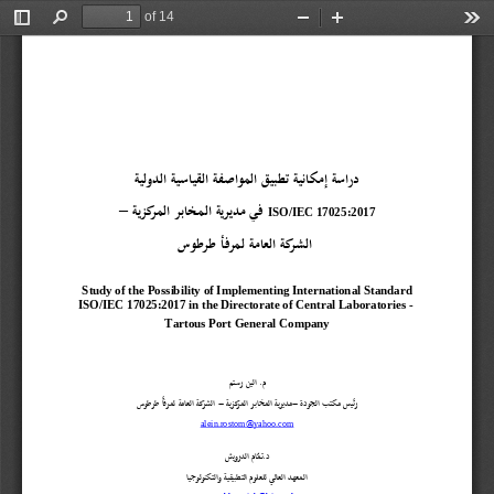
of 14
Toggle
Find
Zoom
Zoom
Too
Sidebar
Out
In
دراسة إمكانية تطبيق المواصفة القياسية الدولية
في مديرية المخابر المركزية 
–
ISO/IEC 17025:
2017
الشركة العامة لمرفأ طرطوس
Study of the Possibility of Implementing International Standard 
ISO/IEC 17025:2017 
in 
the 
D
irectorate of Central Laboratories 
-
T
artous Port General Company
م. الين رستم
رئيس مكتب الجودة 
-
مديرية المخابر المركزية
-
الشركة العامة لمرفأ طرطوس
@
alein.rostom
yahoo.com
د.
ت
م
ا
م
ا
ل
د
ر
و
ي
ش
المعهد العالي للعلوم التطبيقية والتكنولوجيا