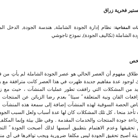
تير فخرية زراق
ات المفتاحية:
نظام إدارة الجودة الشاملة, هندسة الجودة, الدخل الم
دة الشاملة (تكاليف الجودة), نموذج تاجوشي
لخص
طلاق مفهوم أن العصر الحالي هو عصر الجودة الشاملة لم يأتِ من ف
 لوجود عدة مفاهيم جديدة ظهرت في هذا العصر كانت مترافقة مع ب
يد من المشكلات التي رافقت تطور عمليات المنشآت ، حيث مع زي
افعات القان ونية المتعلقة ً سيئا ً بعدم رضا الزبائن عن المنتجات 
اض الحصة السوقية لهذه المنشآت إضافة إلى سمعة هذه المنشآت ا
 تأخذ منحا ، كل تلك المشكلات كان لها عدة أسباب ولعل السبب الجو
داءة جودة المنتجات والخدمات المقدمة . وفي ظل بيئة وإنما المكلف
تحقيقها وعدم الاهتمام بتطبيق أسسها لذلك أصبحت الجودة ً التص
يثة أصبح تحقيق الجودة ليس مكلفا ضرورية ويجب توافرها في أي من