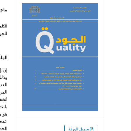
ماجس
الكلم
للجو
الم
إن إ
وذلك
العد
المر
انخف
باتت
هو ر
عدم 
الحد
تحميل الورقة