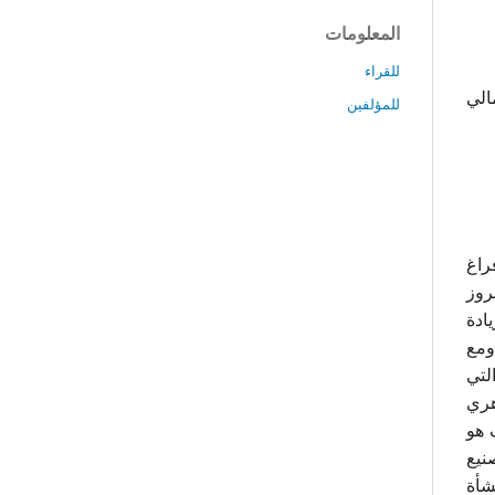
المعلومات
للقراء
الي
للمؤلفين
راغ
روز
ادة
ومع
لتي
هري
 هو
نيع
شأة